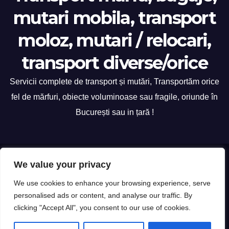
mutari mobila, transport
moloz, mutari / relocari,
transport diverse/orice
Servicii complete de transport și mutări, Transportăm orice
fel de mărfuri, obiecte voluminoase sau fragile, oriunde în
București sau in țară !
Proudly powered by WordPress
|
Theme: Newsup by
Themeansar
.
We value your privacy
We use cookies to enhance your browsing experience, serve
Home
Debarasare mobila veche
Relocari sedii si birouri
personalised ads or content, and analyse our traffic. By
clicking "Accept All", you consent to our use of cookies.
Transport Bagaje
Transport electrocasnice
Transport Mobila