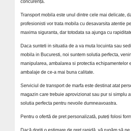
concurență.
Transport mobila este unul dintre cele mai delicate, da
profesionisti vor trata mobila cu desavarsita atentie p
maxima siguranta, dar totodata sa ajunga cu rapiditate
Daca sunteti in situatia de a va muta locuinta sau sed
mobila in Bucuresti, noi suntem solutia perfecta, ven
manipularea, ambalarea si protectia echipamentelor e
ambalaje de ce-a mai buna calitate.
Serviciul de transport de marfa este destinat atat persoa
magazin care trebuie aprovizionat sau pur si simplu ave
solutia perfecta pentru nevoile dumneavoastra.
Pentru o ofertă de pret personalizată, puteți folosi for
Dacă doriți o estimare de preț rapidă, vă rugăm să ne c