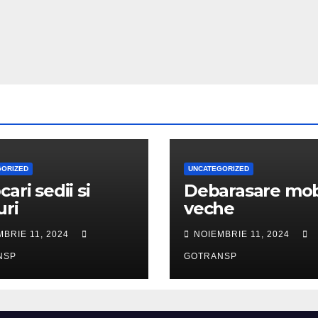
GORIZED
UNCATEGORIZED
cari sedii si
Debarasare mob
uri
veche
MBRIE 11, 2024
NOIEMBRIE 11, 2024
NSP
GOTRANSP