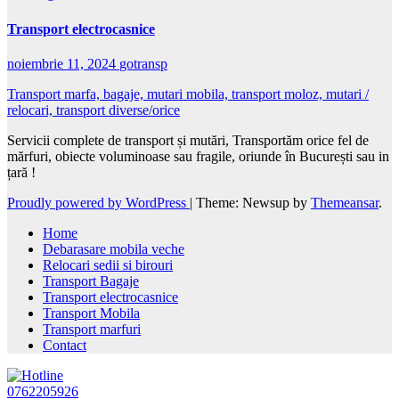
Transport electrocasnice
noiembrie 11, 2024
gotransp
Transport marfa, bagaje, mutari mobila, transport moloz, mutari /
relocari, transport diverse/orice
Servicii complete de transport și mutări, Transportăm orice fel de
mărfuri, obiecte voluminoase sau fragile, oriunde în București sau in
țară !
Proudly powered by WordPress
|
Theme: Newsup by
Themeansar
.
Home
Debarasare mobila veche
Relocari sedii si birouri
Transport Bagaje
Transport electrocasnice
Transport Mobila
Transport marfuri
Contact
0762205926