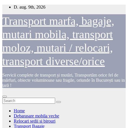
Skip
D. aug. 9th, 2026
to
content
Transport marfa, bagaje,
mutari mobila, transport
moloz, mutari / relocari,
transport diverse/orice
Servicii complete de transport și mutări, Transportăm orice fel de
mărfuri, obiecte voluminoase sau fragile, oriunde în București sau in
țară !
Home
Debarasare mobila veche
Relocari sedii si birouri
Transport Bagaje