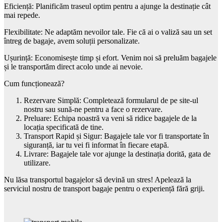
Eficiență: Planificăm traseul optim pentru a ajunge la destinație cât
mai repede.
Flexibilitate: Ne adaptăm nevoilor tale. Fie că ai o valiză sau un set
întreg de bagaje, avem soluții personalizate.
Ușurință: Economisește timp și efort. Venim noi să preluăm bagajele
și le transportăm direct acolo unde ai nevoie.
Cum funcționează?
Rezervare Simplă: Completează formularul de pe site-ul
nostru sau sună-ne pentru a face o rezervare.
Preluare: Echipa noastră va veni să ridice bagajele de la
locația specificată de tine.
Transport Rapid și Sigur: Bagajele tale vor fi transportate în
siguranță, iar tu vei fi informat în fiecare etapă.
Livrare: Bagajele tale vor ajunge la destinația dorită, gata de
utilizare.
Nu lăsa transportul bagajelor să devină un stres! Apelează la
serviciul nostru de transport bagaje pentru o experiență fără griji.